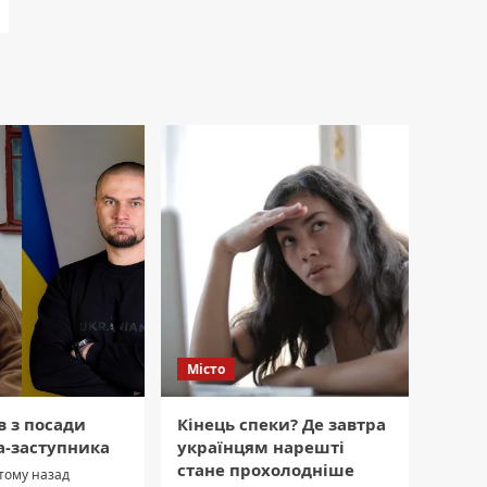
Місто
в з посади
Кінець спеки? Де завтра
а-заступника
українцям нарешті
стане прохолодніше
 тому назад