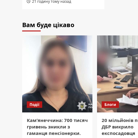
21 годину тому назад
Вам буде цікаво
Події
Блоги
Кам’янеччина: 700 тисяч
20 мільйонів п
гривень зникли з
ДБР викрило
гаманця пенсіонерки.
експосадовця