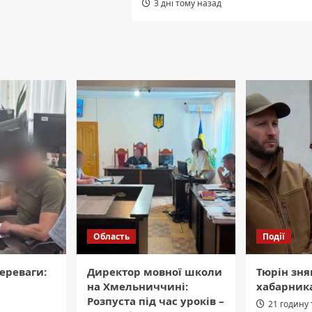
3 дні тому назад
Область
Події
ереваги:
Директор мовної школи
Тюрін зня
на Хмельниччині:
хабарник
Розпуста під час уроків –
21 годину