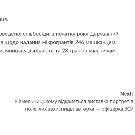
ня.
оведеної співбесіди, з початку року Державний
ння щодо надання мікрогрантів 246 мешканцям
иємницьку діяльність та 28 грантів учасникам
Next:
У Хмельницькому відкриється виставка портретів
полеглих захисниць: авторка — офіцерка ЗСУ