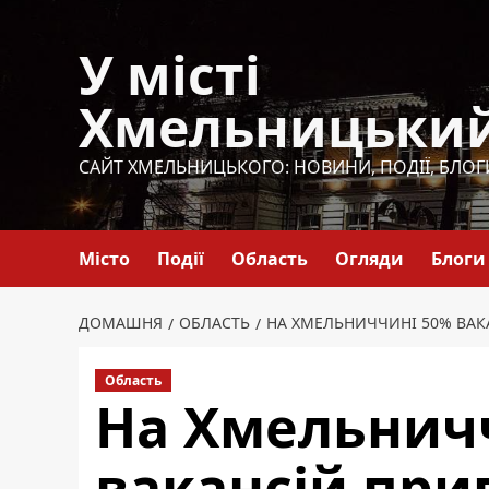
Перейти
до
У місті
вмісту
Хмельницьки
САЙТ ХМЕЛЬНИЦЬКОГО: НОВИНИ, ПОДІЇ, БЛОГ
Місто
Події
Область
Огляди
Блоги
ДОМАШНЯ
ОБЛАСТЬ
НА ХМЕЛЬНИЧЧИНІ 50% ВАК
Область
На Хмельнич
вакансій при