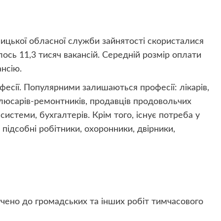
ницької обласної служби зайнятості скористалися
лось 11,3 тисяч вакансій. Середній розмір оплати
ансію.
фесії. Популярними залишаються професії: лікарів,
 слюсарів-ремонтників, продавців продовольчих
ї системи, бухгалтерів. Крім того, існує потреба у
 підсобні робітники, охоронники, двірники,
чено до громадських та інших робіт тимчасового