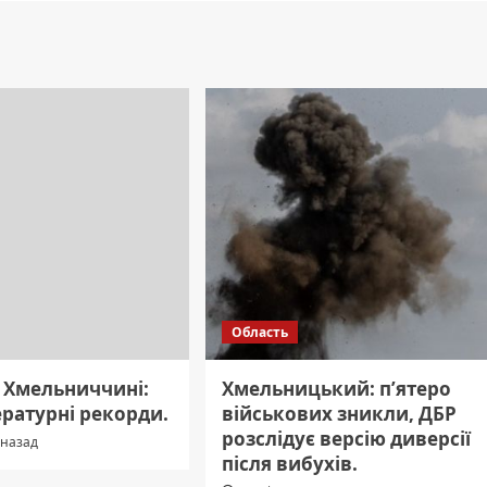
Область
а Хмельниччині:
Хмельницький: п’ятеро
ературні рекорди.
військових зникли, ДБР
розслідує версію диверсії
 назад
після вибухів.