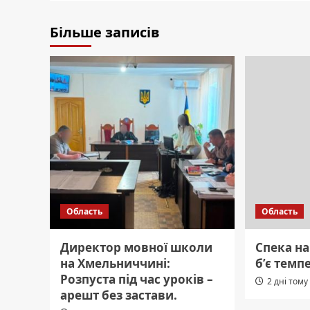
Більше записів
Область
Область
Директор мовної школи
Спека н
на Хмельниччині:
б’є темп
Розпуста під час уроків –
2 дні тому
арешт без застави.