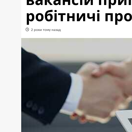
робітничі про
2 роки тому назад