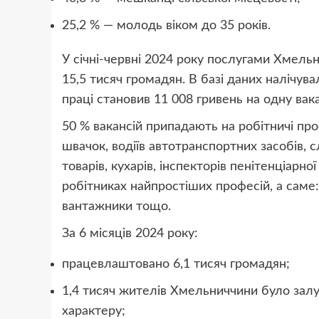
25,2 % — молодь віком до 35 років.
У січні-червні 2024 року послугами Хмель
15,5 тисяч громадян. В базі даних налічува
праці становив 11 008 гривень на одну вак
50 % вакансій припадають на робітничі про
швачок, водіїв автотранспортних засобів,
товарів, кухарів, інспекторів пенітенціарно
робітниках найпростіших професій, а саме:
вантажники тощо.
За 6 місяців 2024 року:
працевлаштовано 6,1 тисяч громадян;
1,4 тисяч жителів Хмельниччини було залу
характеру;