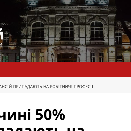
й
И
АНСІЙ ПРИПАДАЮТЬ НА РОБІТНИЧІ ПРОФЕСІЇ
чині 50%
падають на