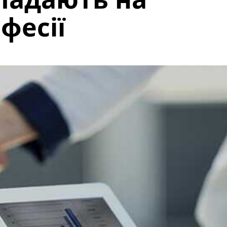
фесії