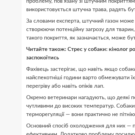
проблему, пов’язану зі штучним покриттям.
використовується штучна трава, радять бу
За словами експерта, штучний газон може 
створюючи потенційну загрозу для тварин,
такого покриття, як зазначається, може бу
Читайте також:
Стрес у собаки: кінолог 
заспокоїтись
Фахівець застерігає, що навіть якщо собак
найспекотніші години варто обмежувати їх
перегріву або навіть опіків лап.
Окремо ветеринари нагадують, що деякі по
чутливими до високих температур. Собак
терморегуляції — вони практично не пітнію
Основний спосіб охолодження для них — п
ефективним. Додатково проблему посилює