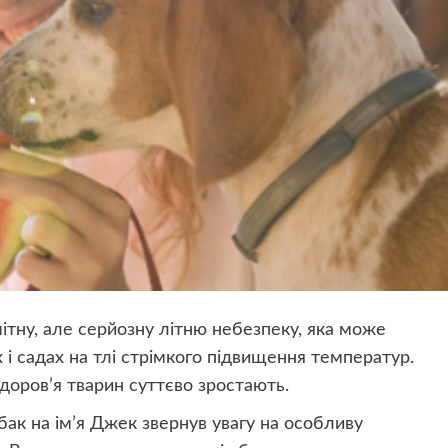
ітну, але серйозну літню небезпеку, яка може
 і садах на тлі стрімкого підвищення температур.
доров’я тварин суттєво зростають.
бак на ім’я Джек звернув увагу на особливу