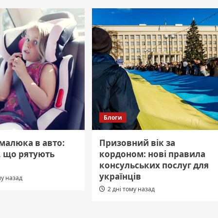
Блоги
малюка в авто:
Призовний вік за
, що рятують
кордоном: нові правила
консульських послуг для
українців
му назад
2 дні тому назад