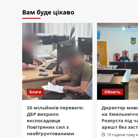
Вам буде цікаво
Блоги
Область
20 мільйонів переваги:
Директор мов
ДБР викрило
на Хмельниччи
експосадовця
Розпуста під ч
Повітряних сил з
арешт без заст
необґрунтованими
10 години тому 