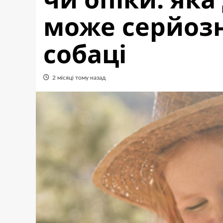
може серйоз
собаці
2 місяці тому назад