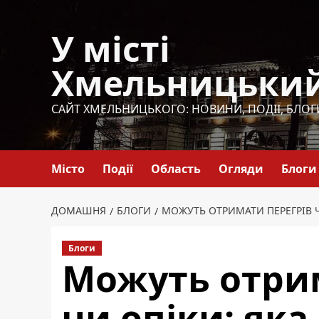
Перейти
до
У місті
вмісту
Хмельницьки
САЙТ ХМЕЛЬНИЦЬКОГО: НОВИНИ, ПОДІЇ, БЛОГ
Місто
Події
Область
Огляди
Блоги
ДОМАШНЯ
БЛОГИ
МОЖУТЬ ОТРИМАТИ ПЕРЕГРІВ Ч
Блоги
Можуть отри
чи опіки: яка