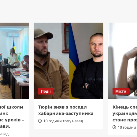
Події
Місто
ної школи
Тюрін зняв з посади
Кінець сп
ні:
хабарника-заступника
українця
ас уроків –
стане пр
10 години тому назад
ави.
10 години
назад