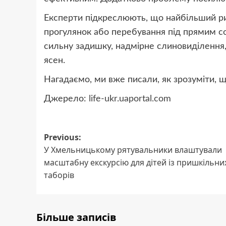
Експерти підкреслюють, що найбільший риз
прогулянок або перебування під прямим 
сильну задишку, надмірне слиновиділення,
ясен.
Нагадаємо, ми вже писали, як зрозуміти, щ
Джерело:
life-ukr.uaportal.com
Post
Previous:
У Хмельницькому рятувальники влаштували
navigation
масштабну екскурсію для дітей із пришкільни
таборів
Більше записів