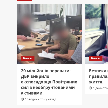
Блоги
Блоги
20 мільйонів переваги:
Безпека 
ДБР викрило
правила
експосадовця Повітряних
життя.
сил з необґрунтованими
1 день то
активами.
10 години тому назад