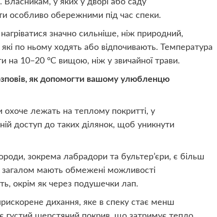
 Власникам, у яких у дворі або саду
ти особливо обережними під час спеки.
нагріватися значно сильніше, ніж природний,
 які по ньому ходять або відпочивають. Температура
ти на 10–20 °C вищою, ніж у звичайної трави.
розповів, як допомогти вашому улюбленцю
и охоче лежать на теплому покритті, у
ній доступ до таких ділянок, щоб уникнути
роди, зокрема лабрадори та бультер’єри, є більш
и загалом мають обмежені можливості
ть, окрім як через подушечки лап.
рискорене дихання, яке в спеку стає менш
 густий шерстяний покрив, що затримує тепло.