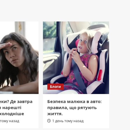
Блоги
еки? Де завтра
Безпека малюка в авто:
м нарешті
правила, що рятують
охолодніше
життя.
 тому назад
1 день тому назад