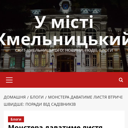
Перейти
до
У місті
вмісту
Хмельницьки
САЙТ ХМЕЛЬНИЦЬКОГО: НОВИНИ, ПОДІЇ, БЛОГИ
Основне
меню
ДОМАШНЯ
БЛОГИ
МОНСТЕРА ДАВАТИМЕ ЛИСТЯ ВТРИЧІ
ШВИДШЕ: ПОРАДИ ВІД САДІВНИКІВ
Блоги
Монстера даватиме листя