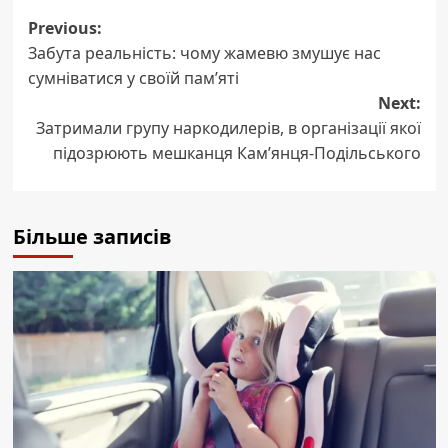
Post
Previous:
Забута реальність: чому жамевю змушує нас
navigation
сумніватися у своїй пам’яті
Next:
Затримали групу наркодилерів, в організації якої
підозрюють мешканця Кам’янця-Подільського
Більше записів