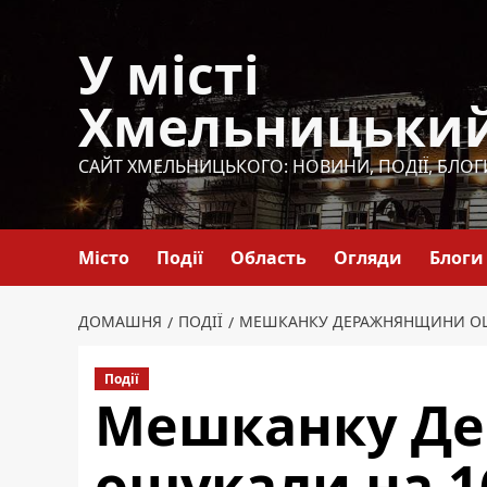
Перейти
до
У місті
вмісту
Хмельницьки
САЙТ ХМЕЛЬНИЦЬКОГО: НОВИНИ, ПОДІЇ, БЛОГ
Місто
Події
Область
Огляди
Блоги
ДОМАШНЯ
ПОДІЇ
МЕШКАНКУ ДЕРАЖНЯНЩИНИ ОШУ
Події
Мешканку Д
ошукали на 1