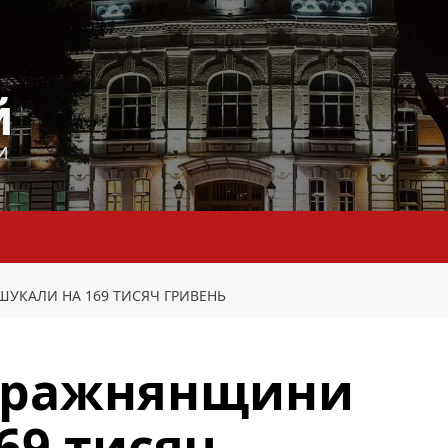
й
И
КАЛИ НА 169 ТИСЯЧ ГРИВЕНЬ
еражнянщини
69 тисяч