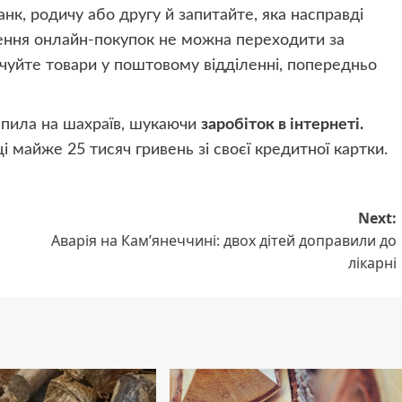
анк, родичу або другу й запитайте, яка насправді
снення онлайн-покупок не можна переходити за
чуйте товари у поштовому відділенні, попередньо
апила на шахраїв, шукаючи
заробіток в інтернеті.
 майже 25 тисяч гривень зі своєї кредитної картки.
Next:
и
Аварія на Кам’янеччині: двох дітей доправили до
лікарні