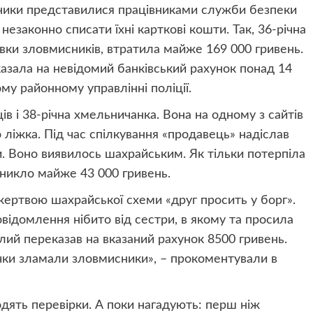
сники представилися працівниками служби безпеки
езаконно списати їхні карткові кошти. Так, 36-річна
ки зловмисників, втратила майже 169 000 гривень.
азала на невідомий банківський рахунок понад 14
му районному управлінні поліції.
в і 38-річна хмельничанка. Вона на одному з сайтів
іжка. Під час спілкування «продавець» надіслав
. Воно виявилось шахрайським. Як тільки потерпіла
у зникло майже 43 000 гривень.
ертвою шахрайської схеми «друг просить у борг».
відомлення нібито від сестри, в якому та просила
лий переказав на вказаний рахунок 8500 гривень.
чки зламали зловмисники», – прокоментували в
дять перевірки. А поки нагадують: перш ніж