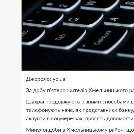
Джерело:
ye.ua
За добу п’ятеро жителів Хмельницького р
Шахраї продовжують різними способами ви
телефонують наче, як представники банку,
акаунти в соцмережах, просять допомогти
Минулої доби в Хмельницькому районі щ