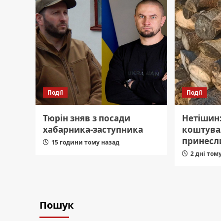
Події
Події
Тюрін зняв з посади
Нетішин
хабарника-заступника
коштувал
принесл
15 години тому назад
2 дні том
Пошук