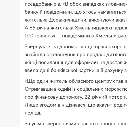
псевдобанкірів. «В обох випадках зловми
банку й повідомили, що хтось намагається н
жителька Деражнянщини, виконуючи вказів
А 66-річна жителька Хмельницького перек
000 гривень», – повідомили в Хмельницько
Звернулася за допомогою до правоохоронці
знайшла оголошення про продаж дитячого л
жінці посилання для оформлення доставки
ввела дані банківської картки, з її рахунк
«Ще один житель обласного центру став ж
Отримавши в одній із соціальних мереж по
про фінансову допомогу, 22-річний потерпі
Лише згодом він дізнався, що акаунт роди
поліції.
За усіма зверненнями правоохоронці прово