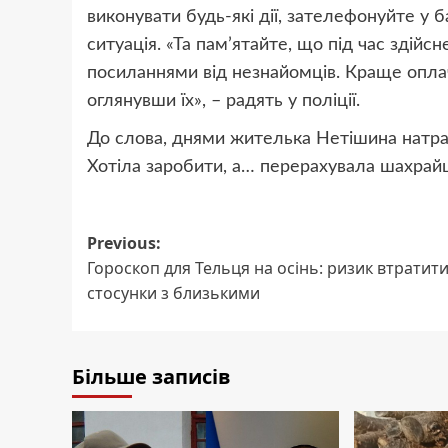
виконувати будь-які дії, зателефонуйте у б
ситуація. «Та пам’ятайте, що під час здій
посиланнями від незнайомців. Краще опла
оглянувши їх», – радять у поліції.
До слова, днями жителька Нетішина натр
Хотіла заробити, а… перерахувала шахрайці
Post
Previous:
Гороскоп для Тельця на осінь: ризик втратит
navigation
стосунки з близькими
Більше записів