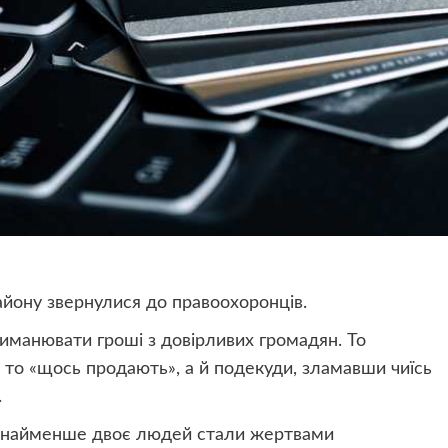
айону звернулися до правоохоронців.
манювати гроші з довірливих громадян. То
 то «щось продають», а й подекуди, зламавши чиїсь
.
онайменше двоє людей стали жертвами