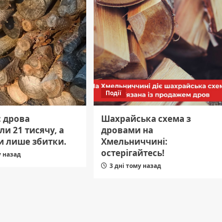
Події
: дрова
Шахрайська схема з
и 21 тисячу, а
дровами на
и лише збитки.
Хмельниччині:
остерігайтесь!
у назад
3 дні тому назад