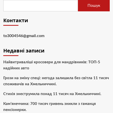
Пошук
Контакти
to3004546@gmail.com
Недавні записи
Найвитриваліші кросовери для мандрівників: ТОП-5
надійних авто
Грози на зміну спеці: негода залишила без світла 11 тисяч
споживачів на Хмельниччині.
Стихія знеструмила понад 11 тисяч на Хмельниччині.
Кам’янеччина: 700 тисяч гривень зникли з гаманця
пенсіонерки.