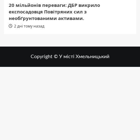
20 мільйонів переваги: ДБР викрило
експосадовця Повітряних сил з
необґрунтованими активами.
2 дні тому назад
Copyright © У місті Хмельницький