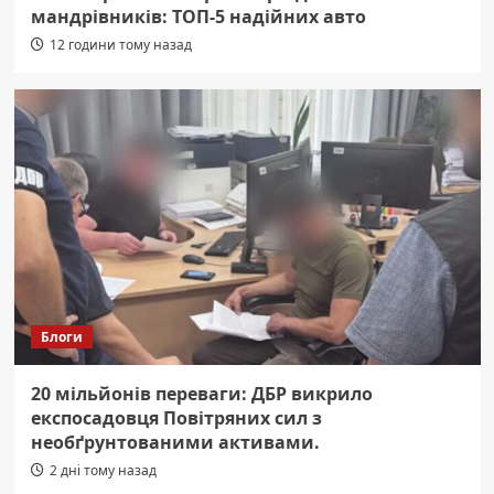
мандрівників: ТОП-5 надійних авто
12 години тому назад
Блоги
20 мільйонів переваги: ДБР викрило
експосадовця Повітряних сил з
необґрунтованими активами.
2 дні тому назад