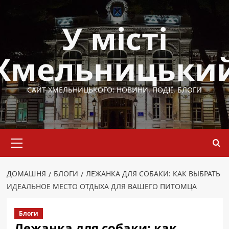
Перейти
до
У місті
вмісту
Хмельницьки
САЙТ ХМЕЛЬНИЦЬКОГО: НОВИНИ, ПОДІЇ, БЛОГИ
Основне
меню
ДОМАШНЯ
БЛОГИ
ЛЕЖАНКА ДЛЯ СОБАКИ: КАК ВЫБРАТЬ
ИДЕАЛЬНОЕ МЕСТО ОТДЫХА ДЛЯ ВАШЕГО ПИТОМЦА
Блоги
Лежанка для собаки: как