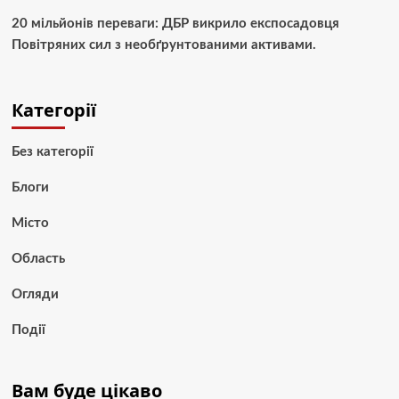
20 мільйонів переваги: ДБР викрило експосадовця
Повітряних сил з необґрунтованими активами.
Категорії
Без категорії
Блоги
Місто
Область
Огляди
Події
Вам буде цікаво