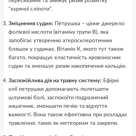
пересихання та знижує ризик розвитку
“курячої сліпоти”.
Зміцнення судин:
Петрушка – цінне джерело
фолієвої кислоти (вітаміну групи В), яка
запобігає утворенню атеросклеротичних
бляшок у судинах. Вітамін К, якого тут також
багато, покращує еластичність кровоносних
судин та зменшує ризик накопичення кальцію.
Заспокійлива дія на травну систему:
Ефірні
олії петрушки допомагають полегшити
шлункові болі, заспокоїти подразнений
кишечник, зменшити печію та відчуття
важкості. Вона також ефективна при розладах
травлення, таких як метеоризм та закрепи.