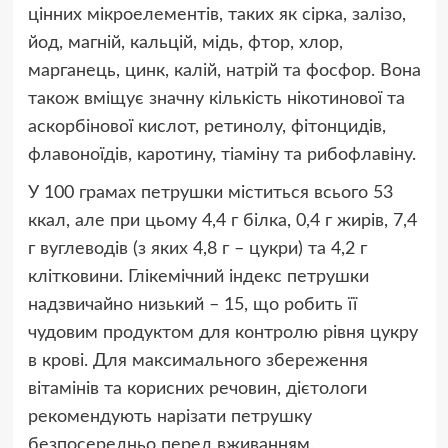
цінних мікроелементів, таких як сірка, залізо,
йод, магній, кальцій, мідь, фтор, хлор,
марганець, цинк, калій, натрій та фосфор. Вона
також вміщує значну кількість нікотинової та
аскорбінової кислот, ретинолу, фітонцидів,
флавоноїдів, каротину, тіаміну та рибофлавіну.
У 100 грамах петрушки міститься всього 53
ккал, але при цьому 4,4 г білка, 0,4 г жирів, 7,4
г вуглеводів (з яких 4,8 г – цукри) та 4,2 г
клітковини. Глікемічний індекс петрушки
надзвичайно низький – 15, що робить її
чудовим продуктом для контролю рівня цукру
в крові. Для максимального збереження
вітамінів та корисних речовин, дієтологи
рекомендують нарізати петрушку
безпосередньо перед вживанням.