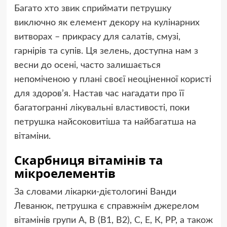
Багато хто звик сприймати петрушку
виключно як елемент декору на кулінарних
витворах – прикрасу для салатів, смузі,
гарнірів та супів. Ця зелень, доступна нам з
весни до осені, часто залишається
непоміченою у плані своєї неоціненної користі
для здоров’я. Настав час нагадати про її
багатогранні лікувальні властивості, поки
петрушка найсоковитіша та найбагатша на
вітаміни.
Скарбниця вітамінів та
мікроелементів
За словами лікарки-дієтологині Ванди
Леванюк, петрушка є справжнім джерелом
вітамінів групи А, В (В1, В2), С, Е, К, РР, а також