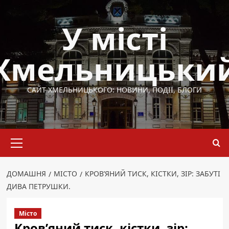
Перейти
до
У місті
вмісту
Хмельницьки
САЙТ ХМЕЛЬНИЦЬКОГО: НОВИНИ, ПОДІЇ, БЛОГИ
Основне
меню
ДОМАШНЯ
МІСТО
КРОВ’ЯНИЙ ТИСК, КІСТКИ, ЗІР: ЗАБУТІ
ДИВА ПЕТРУШКИ.
Місто
Кров’яний тиск, кістки, зір: