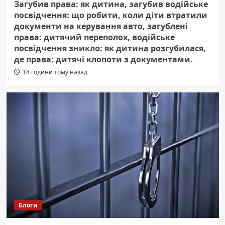
Загубив права: як дитина, загубив водійське
посвідчення: що робити, коли діти втратили
документи на керування авто, загублені
права: дитячий переполох, водійське
посвідчення зникло: як дитина розгубилася,
де права: дитячі клопоти з документами.
18 години тому назад
Блоги