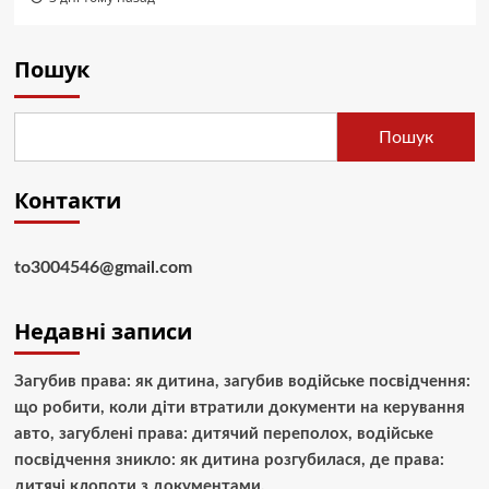
Пошук
Пошук
Контакти
to3004546@gmail.com
Недавні записи
Загубив права: як дитина, загубив водійське посвідчення:
що робити, коли діти втратили документи на керування
авто, загублені права: дитячий переполох, водійське
посвідчення зникло: як дитина розгубилася, де права:
дитячі клопоти з документами.