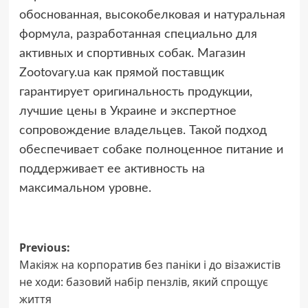
обоснованная, высокобелковая и натуральная
формула, разработанная специально для
активных и спортивных собак. Магазин
Zootovary.ua как прямой поставщик
гарантирует оригинальность продукции,
лучшие цены в Украине и экспертное
сопровождение владельцев. Такой подход
обеспечивает собаке полноценное питание и
поддерживает ее активность на
максимальном уровне.
Post
Previous:
Макіяж на корпоратив без паніки і до візажистів
navigation
не ходи: базовий набір пензлів, який спрощує
життя