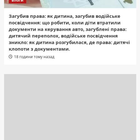
Блоги
Загубив права: як дитина, загубив водійське
посвідчення: що робити, коли діти втратили
документи на керування авто, загублені права:
дитячий переполох, водійське посвідчення
зникло: як дитина розгубилася, де права: дитячі
клопоти з документами.
18 години тому назад