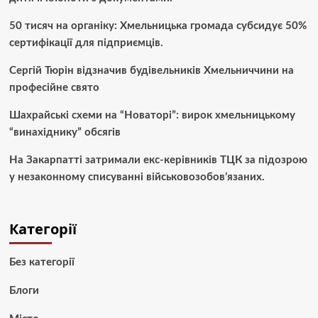
50 тисяч на органіку: Хмельницька громада субсидує 50%
сертифікації для підприємців.
Сергій Тюрін відзначив будівельників Хмельниччини на
професійне свято
Шахрайські схеми на “Новаторі”: вирок хмельницькому
“винахіднику” обсягів
На Закарпатті затримали екс-керівників ТЦК за підозрою
у незаконному списуванні військовозобов’язаних.
Категорії
Без категорії
Блоги