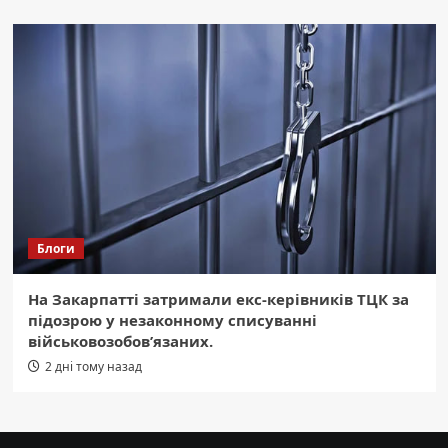
Блоги
На Закарпатті затримали екс-керівників ТЦК за
підозрою у незаконному списуванні
військовозобов’язаних.
2 дні тому назад