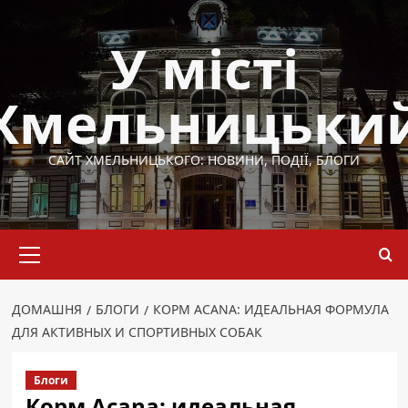
Перейти
до
У місті
вмісту
Хмельницьки
САЙТ ХМЕЛЬНИЦЬКОГО: НОВИНИ, ПОДІЇ, БЛОГИ
Основне
меню
ДОМАШНЯ
БЛОГИ
КОРМ ACANA: ИДЕАЛЬНАЯ ФОРМУЛА
ДЛЯ АКТИВНЫХ И СПОРТИВНЫХ СОБАК
Блоги
Корм Acana: идеальная