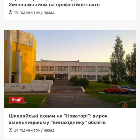
Хмельниччини на професійне свято
19 години тому назад
Події
Шахрайські схеми на “Новаторі”: вирок
хмельницькому “винахіднику” обсягів
24 години тому назад