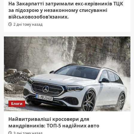
На Закарпатті затримали екс-керівників ТЦК
за підозрою у незаконному списуванні
військовозобов’язаних.
2 дні тому назад
Блоги
Найвитриваліші кросовери для
мандрівників: ТОП-5 надійних авто
3 дні тому назад