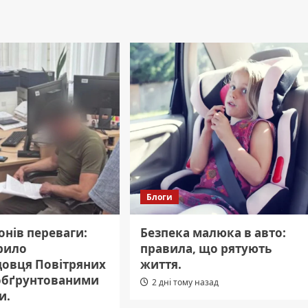
Блоги
онів переваги:
Безпека малюка в авто:
рило
правила, що рятують
довця Повітряних
життя.
еобґрунтованими
2 дні тому назад
и.