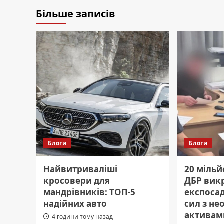
Більше записів
Блоги
Блоги
Найвитриваліші
20 мільй
кросовери для
ДБР вик
мандрівників: ТОП-5
експоса
надійних авто
сил з н
активам
4 години тому назад