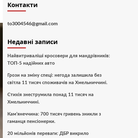
Контакти
to3004546@gmail.com
Недавні записи
Найвитриваліші кросовери для мандрівників:
ТОП-5 надійних авто
Грози на зміну спеці: негода залишила без
світла 11 тисяч споживачів на Хмельниччині.
Стихія знеструмила понад 11 тисяч на
Хмельниччині.
Кам’янеччина: 700 тисяч гривень зникли з
гаманця пенсіонерки.
20 мільйонів переваги: ДБР викрило