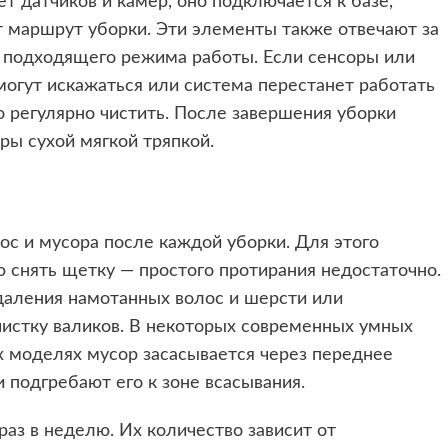
ет датчиков и камер, оно подключается к базе,
т маршрут уборки. Эти элементы также отвечают за
р подходящего режима работы. Если сенсоры или
огут искажаться или система перестанет работать
о регулярно чистить. После завершения уборки
ры сухой мягкой тряпкой.
с и мусора после каждой уборки. Для этого
 снять щетку — простого протирания недостаточно.
удаления намотанных волос и шерсти или
чистку валиков. В некоторых современных умных
х моделях мусор засасывается через переднее
подгребают его к зоне всасывания.
аз в неделю. Их количество зависит от