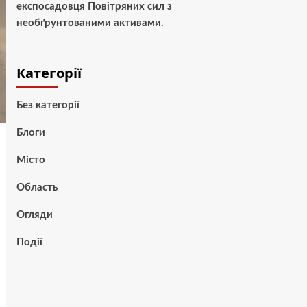
експосадовця Повітряних сил з
необґрунтованими активами.
Категорії
Без категорії
Блоги
Місто
Область
Огляди
Події