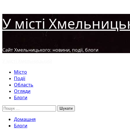
Перейти
У місті Хмельниць
до
вмісту
Сайт Хмельницького: новини, події, блоги
Основне
У місті Хмельницький
меню
Місто
Події
Область
Огляди
Блоги
Пошук:
Домашня
Блоги