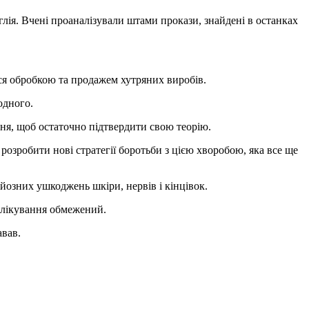
нглія. Вчені проаналізували штами прокази, знайдені в останках
лися обробкою та продажем хутряних виробів.
одного.
ння, щоб остаточно підтвердити свою теорію.
озробити нові стратегії боротьби з цією хворобою, яка все ще
йозних ушкоджень шкіри, нервів і кінцівок.
 лікування обмежений.
авав.