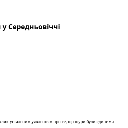
 у Середньовіччі
виклик усталеним уявленням про те, що щури були єдиними