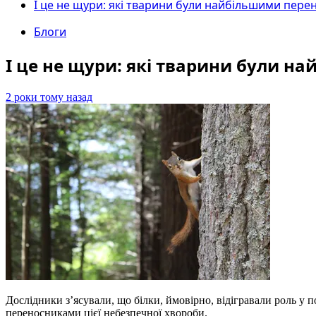
І це не щури: які тварини були найбільшими пере
Блоги
І це не щури: які тварини були н
2 роки тому назад
Дослідники з’ясували, що білки, ймовірно, відігравали роль у
переносниками цієї небезпечної хвороби.