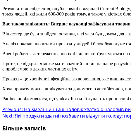
Результати дослідження, опубліковані в журналі Current Biology
трьох людей, які жили 600-900 років тому, а також у кістках біл
Вас також зацікавить: Вперше науковці зафіксували тварину
Вінчестер, де були знайдені останки, в ті часи був домом для л
Аналіз показав, що штами прокази у людей і білок були дуже сх
Вчені роблять застереження, що їхні висновки ґрунтуються на н
Проте, це відкриття може мати значний вплив на наше розумінн
є проблемою в деяких частинах світу.
Проказа – це хронічне інфекційне захворювання, яке викликаєть
Хоча проказу можна вилікувати за допомогою антибіотиків, во
Раніше повідомлялося, що у лісах Бразилії лунають пронизливі 
Post
Previous:
На Хмельниччині чоловік хваткою наловив ри
Next:
Які продукти здатні позбавити відчуття голоду: по
navigation
Більше записів