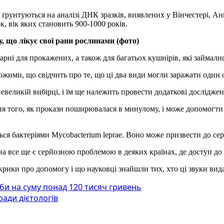
, ґрунтуються на аналізі ДНК зразків, виявлених у Вінчестері, А
ок, вік яких становить 900-1000 років.
, що лікує свої рани рослинами (фото)
ікарні для прокажених, а також для багатьох кушнірів, які займа
ожими, що свідчить про те, що ці два види могли заражати один 
евеликій вибірці, і їм ще належить провести додаткові дослідже
я того, як прокази поширювалася в минулому, і може допомогти р
ся бактеріями Mycobacterium leprae. Воно може призвести до сер
на все ще є серйозною проблемою в деяких країнах, де доступ до
крики про допомогу і що науковці знайшли тих, хто ці звуки вид
би на суму понад 120 тисяч гривень
ради дієтологів