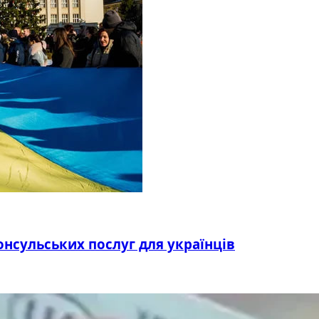
онсульських послуг для українців