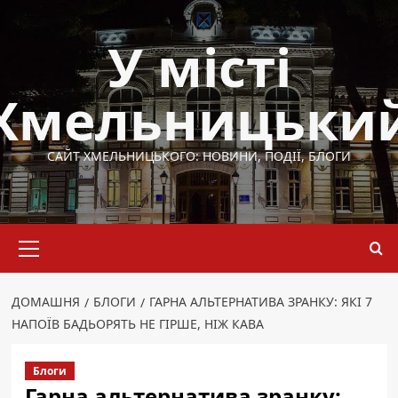
Перейти
до
У місті
вмісту
Хмельницьки
САЙТ ХМЕЛЬНИЦЬКОГО: НОВИНИ, ПОДІЇ, БЛОГИ
Основне
меню
ДОМАШНЯ
БЛОГИ
ГАРНА АЛЬТЕРНАТИВА ЗРАНКУ: ЯКІ 7
НАПОЇВ БАДЬОРЯТЬ НЕ ГІРШЕ, НІЖ КАВА
Блоги
Гарна альтернатива зранку: