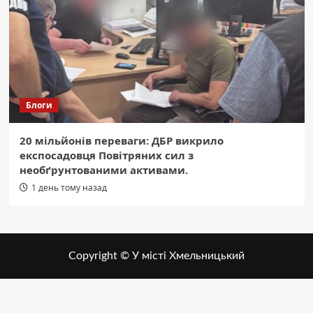
Блоги
20 мільйонів переваги: ДБР викрило
експосадовця Повітряних сил з
необґрунтованими активами.
1 день тому назад
Copyright © У місті Хмельницький