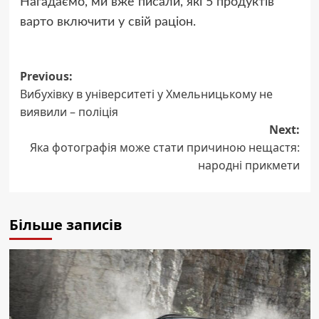
Нагадаємо, ми вже писали, які 5 продуктів
варто включити у свій раціон.
Post
Previous:
Вибухівку в університеті у Хмельницькому не
navigation
виявили – поліція
Next:
Яка фотографія може стати причиною нещастя:
народні прикмети
Більше записів