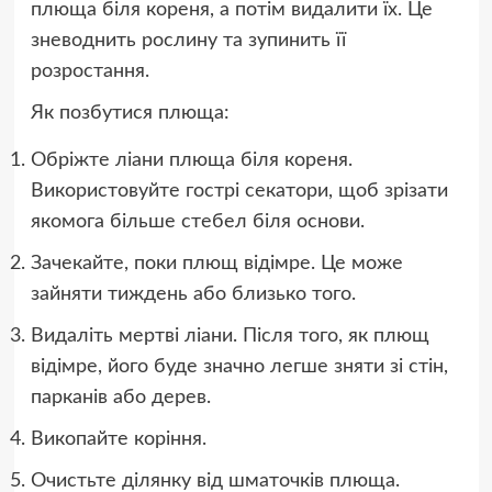
плюща біля кореня, а потім видалити їх. Це
зневоднить рослину та зупинить її
розростання.
Як позбутися плюща:
Обріжте ліани плюща біля кореня.
Використовуйте гострі секатори, щоб зрізати
якомога більше стебел біля основи.
Зачекайте, поки плющ відімре. Це може
зайняти тиждень або близько того.
Видаліть мертві ліани. Після того, як плющ
відімре, його буде значно легше зняти зі стін,
парканів або дерев.
Викопайте коріння.
Очистьте ділянку від шматочків плюща.