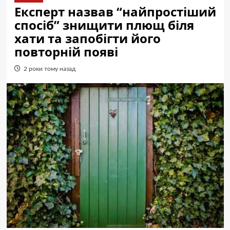
Експерт назвав “найпростіший
спосіб” знищити плющ біля
хати та запобігти його
повторній появі
2 роки тому назад