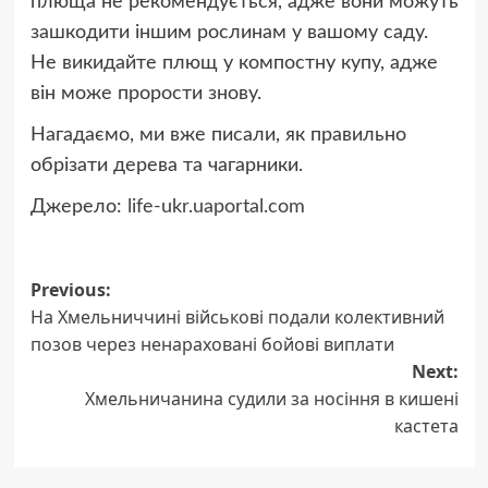
плюща не рекомендується, адже вони можуть
зашкодити іншим рослинам у вашому саду.
Не викидайте плющ у компостну купу, адже
він може прорости знову.
Нагадаємо, ми вже писали, як правильно
обрізати дерева та чагарники.
Джерело:
life-ukr.uaportal.com
Post
Previous:
На Хмельниччині військові подали колективний
navigation
позов через ненараховані бойові виплати
Next:
Хмельничанина судили за носіння в кишені
кастета