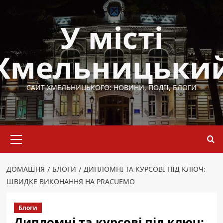
Перейти
до
У місті
вмісту
Хмельницьки
САЙТ ХМЕЛЬНИЦЬКОГО: НОВИНИ, ПОДІЇ, БЛОГИ
Основне
меню
ДОМАШНЯ
БЛОГИ
ДИПЛОМНІ ТА КУРСОВІ ПІД КЛЮЧ:
ШВИДКЕ ВИКОНАННЯ НА PRACUEMO
Блоги
Дипломні та курсові під ключ: