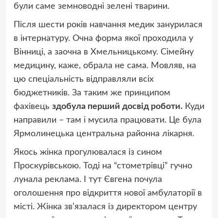
були саме земноводні зелені тварини.
Після шести років навчання медик занурилася
в інтернатуру. Очна форма якої проходила у
Вінниці, а заочна в Хмельницькому. Сімейну
медицину, каже, обрала не сама. Мовляв, на
цю спеціальність відправляли всіх
бюджетників. За таким же принципом
фахівець
здобула перший досвід роботи.
Куди
направили – там і мусила працювати. Це була
Ярмолинецька центральна районна лікарня.
Якось жінка прогулювалася із сином
Проскурівською. Тоді на “стометрівці” гучно
лунала реклама. І тут Євгена почула
оголошення про відкриття нової амбулаторії в
місті. Жінка зв’язалася із директором центру