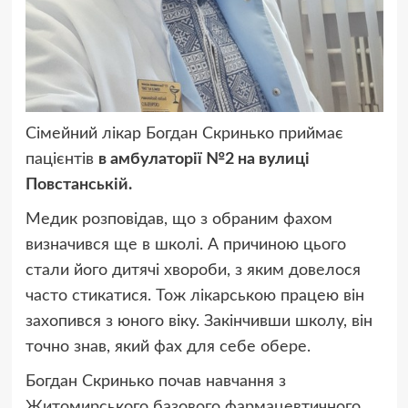
Сімейний лікар Богдан Скринько приймає
пацієнтів
в амбулаторії №2 на вулиці
Повстанській.
Медик розповідав, що з обраним фахом
визначився ще в школі. А причиною цього
стали його дитячі хвороби, з яким довелося
часто стикатися. Тож лікарською працею він
захопився з юного віку. Закінчивши школу, він
точно знав, який фах для себе обере.
Богдан Скринько почав навчання з
Житомирського базового фармацевтичного