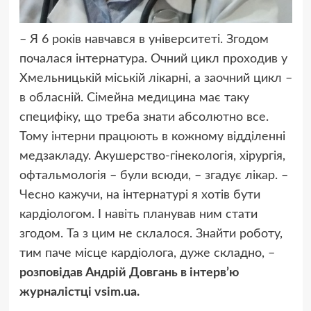
– Я 6 років навчався в університеті. Згодом
почалася інтернатура. Очний цикл проходив у
Хмельницькій міській лікарні, а заочний цикл –
в обласній. Сімейна медицина має таку
специфіку, що треба знати абсолютно все.
Тому інтерни працюють в кожному відділенні
медзакладу. Акушерство-гінекологія, хірургія,
офтальмологія – були всюди, – згадує лікар. –
Чесно кажучи, на інтернатурі я хотів бути
кардіологом. І навіть планував ним стати
згодом. Та з цим не склалося. Знайти роботу,
тим паче місце кардіолога, дуже складно, –
розповідав Андрій Довгань в інтерв’ю
журналістці vsim.ua.