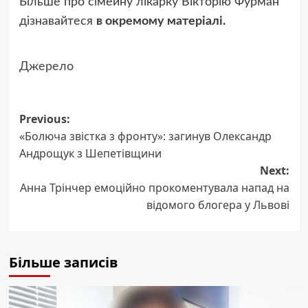
Більше про сімейну лікарку Вікторію Фурман
дізнавайтеся
в окремому матеріалі.
Джерело
Post
Previous:
«Болюча звістка з фронту»: загинув Олександр
navigation
Андрощук з Шепетівщини
Next:
Анна Трінчер емоційно прокоментувала напад на
відомого блогера у Львові
Більше записів