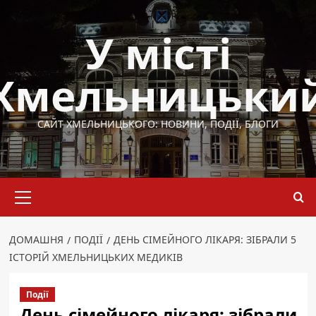
Перейти
до
У місті
вмісту
Хмельницьки
САЙТ ХМЕЛЬНИЦЬКОГО: НОВИНИ, ПОДІЇ, БЛОГИ
Основне
меню
ДОМАШНЯ
ПОДІЇ
ДЕНЬ СІМЕЙНОГО ЛІКАРЯ: ЗІБРАЛИ 5
ІСТОРІЙ ХМЕЛЬНИЦЬКИХ МЕДИКІВ
Події
День сімейного лікаря: зібрали