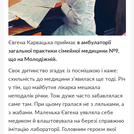
Євгена Карвацька приймає
в амбулаторії
загальної практики сімейної медицини №9,
що на Молодіжній.
Своє дитинство згадує із посмішкою і каже:
схильність до медицини з’явилася ще тоді. Річ
у тім, що майбутня лікарка мешкала
неподалік річки. Тож дуже часто забавлялася
саме там. При цьому гралася не з ляльками, а
з жабами. Маленька Євгена уявляла себе
медиком й влаштовувала на березі справжню
імітацію лабораторії. Головним героєм якої