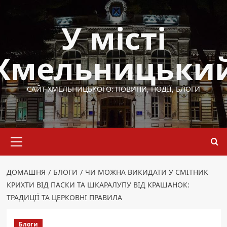
Перейти
до
У місті
вмісту
Хмельницьки
САЙТ ХМЕЛЬНИЦЬКОГО: НОВИНИ, ПОДІЇ, БЛОГИ
Основне
меню
ДОМАШНЯ
БЛОГИ
ЧИ МОЖНА ВИКИДАТИ У СМІТНИК
КРИХТИ ВІД ПАСКИ ТА ШКАРАЛУПУ ВІД КРАШАНОК:
ТРАДИЦІЇ ТА ЦЕРКОВНІ ПРАВИЛА
Блоги