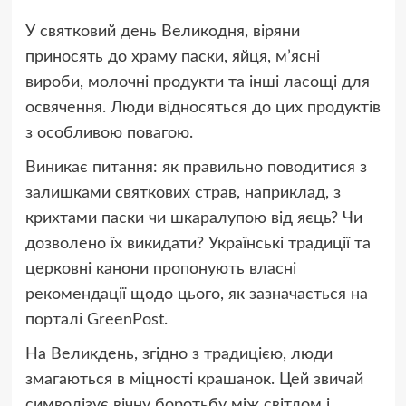
У святковий день Великодня, віряни
приносять до храму паски, яйця, м’ясні
вироби, молочні продукти та інші ласощі для
освячення. Люди відносяться до цих продуктів
з особливою повагою.
Виникає питання: як правильно поводитися з
залишками святкових страв, наприклад, з
крихтами паски чи шкаралупою від яєць? Чи
дозволено їх викидати? Українські традиції та
церковні канони пропонують власні
рекомендації щодо цього, як зазначається на
порталі GreenPost.
На Великдень, згідно з традицією, люди
змагаються в міцності крашанок. Цей звичай
символізує вічну боротьбу між світлом і