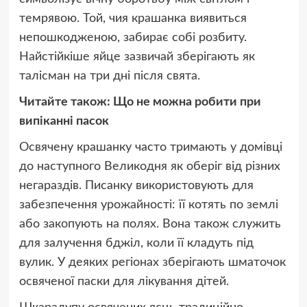
темрявою. Той, чия крашанка виявиться
непошкодженою, забирає собі розбиту.
Найстійкіше яйце зазвичай зберігають як
талісман на три дні після свята.
Читайте також: Що не можна робити при
випіканні пасок
Освячену крашанку часто тримають у домівці
до наступного Великодня як оберіг від різних
негараздів. Писанку використовують для
забезпечення урожайності: її котять по землі
або закопують на полях. Вона також служить
для залучення бджіл, коли її кладуть під
вулик. У деяких регіонах зберігають шматочок
освяченої паски для лікування дітей.