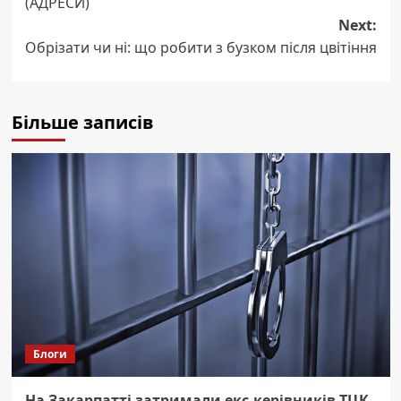
(АДРЕСИ)
Next:
Обрізати чи ні: що робити з бузком після цвітіння
Більше записів
Блоги
На Закарпатті затримали екс-керівників ТЦК