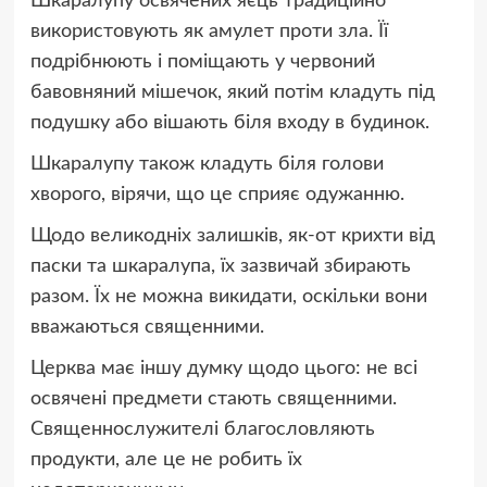
Шкаралупу освячених яєць традиційно
використовують як амулет проти зла. Її
подрібнюють і поміщають у червоний
бавовняний мішечок, який потім кладуть під
подушку або вішають біля входу в будинок.
Шкаралупу також кладуть біля голови
хворого, вірячи, що це сприяє одужанню.
Щодо великодніх залишків, як-от крихти від
паски та шкаралупа, їх зазвичай збирають
разом. Їх не можна викидати, оскільки вони
вважаються священними.
Церква має іншу думку щодо цього: не всі
освячені предмети стають священними.
Священнослужителі благословляють
продукти, але це не робить їх