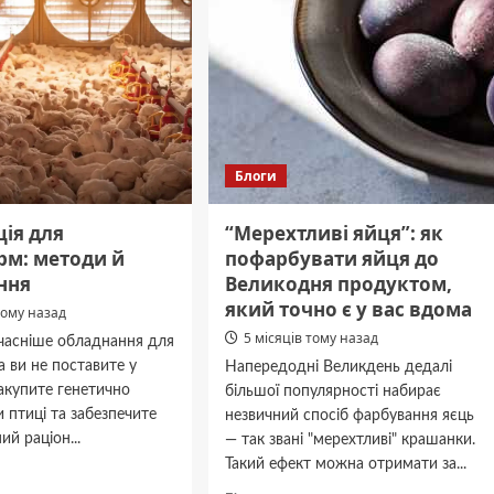
Блоги
ія для
“Мерехтливі яйця”: як
рм: методи й
пофарбувати яйця до
ння
Великодня продуктом,
який точно є у вас вдома
тому назад
5 місяців тому назад
учасніше обладнання для
а ви не поставите у
Напередодні Великдень дедалі
акупите генетично
більшої популярності набирає
и птиці та забезпечите
незвичний спосіб фарбування яєць
ий раціон...
— так звані "мерехтливі" крашанки.
Такий ефект можна отримати за...
дніше