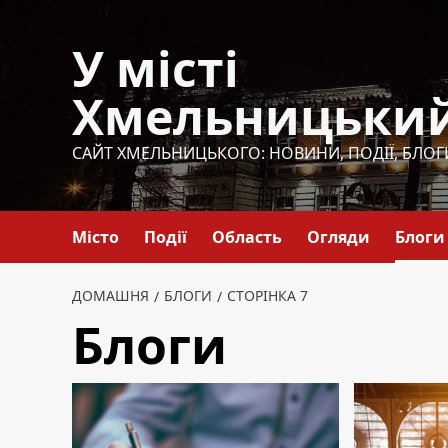
Перейти
до
У місті
вмісту
Хмельницьки
САЙТ ХМЕЛЬНИЦЬКОГО: НОВИНИ, ПОДІЇ, БЛОГ
Місто
Події
Область
Огляди
Блоги
ДОМАШНЯ
БЛОГИ
СТОРІНКА 7
Блоги