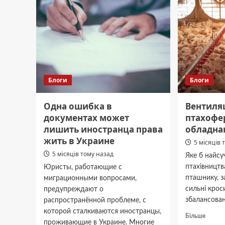
Блоги
Блоги
Одна ошибка в
Вентиляц
документах может
птахофе
лишить иностранца права
обладна
жить в Украине
5 місяців 
5 місяців тому назад
Яке б найс
птахівництв
Юристы, работающие с
пташнику, з
миграционными вопросами,
сильні крос
предупреждают о
збалансован
распространённой проблеме, с
которой сталкиваются иностранцы,
Докла
Більше
проживающие в Украине. Многие
про