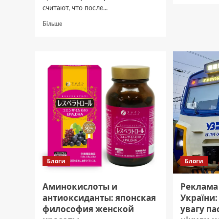
считают, что после...
Вентил
для
Докладніше
Більше
птахо
про
метод
Одна
й
ошибка
облад
в
документах
может
лишить
иностранца
права
жить
в
Украине
Блоги
Блоги
Аминокислоты и
Реклама 
антиоксиданты: японская
України:
философия женской
увагу па