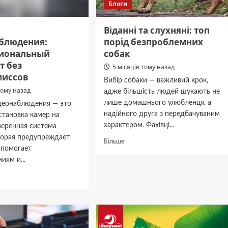
Блоги
Віданні та слухняні: топ
блюдения:
порід безпроблемних
иональный
собак
т без
5 місяців тому назад
миссов
Вибір собаки — важливий крок,
тому назад
адже більшість людей шукають не
лише домашнього улюбленця, а
еонаблюдения — это
надійного друга з передбачуваним
становка камер на
характером. Фахівці...
веренная система
торая предупреждает
Докладніше
Більше
 помогает
про
иям и...
Віданні
та
дніше
слухняні:
топ
ж
порід
наблюдения:
безпроблемних
ссиональный
собак
тат