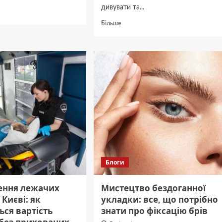
дивувати та...
дніше
Докладніше
Більше
ирная
про
кция
Банановий
хайп:
а:
чому
тивный
ваша
умент
наступна
ижения
прогулянка
не
обійдеться
без
новинки
від
«Ласунки»?
Блоги
ення лежачих
Мистецтво бездоганної
 Києві: як
укладки: все, що потрібно
ся вартість
знати про фіксацію брів