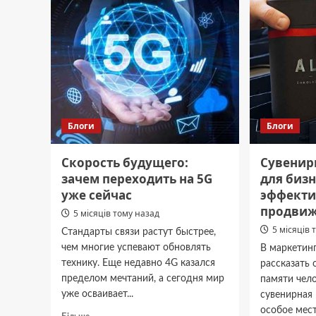
найрозумніших
без
собак
компр
Блоги
Блоги
Скорость будущего:
Сувенир
зачем переходить на 5G
для бизн
уже сейчас
эффекти
продви
5 місяців тому назад
5 місяців 
Стандарты связи растут быстрее,
чем многие успевают обновлять
В маркетин
технику. Еще недавно 4G казался
рассказать 
пределом мечтаний, а сегодня мир
памяти чел
уже осваивает...
сувенирная
особое место
Докладніше