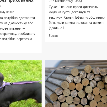
 без прихованих
5 місяців тому назад
в
Сучасні канони краси диктують
тому назад
моду на густі, доглянуті та
текстурні брови. Ефект «соболиних»
та потрібно доставити
брів, коли кожна волосинка лежить
ру на діагностику або
ідеально і...
ючове питання —
розрахунку, особливо у
Докладніше
Більше
 потрібна перевозка...
про
Мистецтво
дніше
бездоганної
укладки:
зення
все,
их
що
потрібно
знати
про
фіксацію
ється
брів
ть
и
ваних
ів