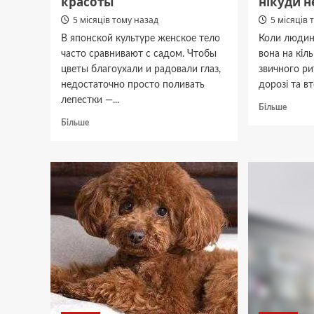
красоты
нікуди н
5 місяців тому назад
5 місяців 
В японской культуре женское тело
Коли людина
часто сравнивают с садом. Чтобы
вона на кіл
цветы благоухали и радовали глаз,
звичного ри
недостаточно просто поливать
дорозі та вт
лепестки —...
Докла
Більше
про
Докладніше
Більше
Рекла
про
в
Аминокислоты
поїзда
и
Україн
антиоксиданты:
як
японская
«захоп
философия
увагу
женской
пасажи
красоты
поки
він
нікуди
не
поспіш