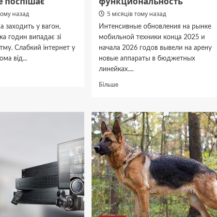
е поспішає
функциональность
тому назад
5 місяців тому назад
 заходить у вагон,
Интенсивные обновления на рынке
ька годин випадає зі
мобильной техники конца 2025 и
тму. Слабкий інтернет у
начала 2026 годов вывели на арену
ома від...
новые аппараты в бюджетных
линейках....
дніше
Докладніше
Більше
ма
про
Redmi
х
15
и:
и
Redmi
ити»
15
5G:
ра,
бюджетная
стоимость
и
достойная
функциональность
ає