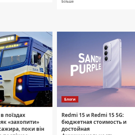
Докладніше
Більше
яція
про
“Мерехтливі
ферм:
яйця”:
и
як
пофарбувати
нання
яйця
до
Великодня
продуктом,
який
точно
є
у
вас
вдома
Блоги
в поїздах
Redmi 15 и Redmi 15 5G:
 як «захопити»
бюджетная стоимость и
сажира, поки він
достойная