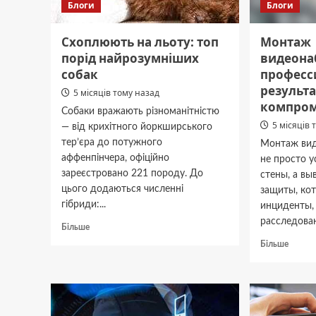
Блоги
Блоги
Схоплюють на льоту: топ
Монтаж
порід найрозумніших
видеона
собак
професс
результа
5 місяців тому назад
компро
Собаки вражають різноманітністю
5 місяців 
— від крихітного йоркширського
тер’єра до потужного
Монтаж вид
аффенпінчера, офіційно
не просто у
зареєстровано 221 породу. До
стены, а вы
цього додаються численні
защиты, ко
гібриди:...
инциденты,
расследован
Докладніше
Більше
про
Докла
Більше
Схоплюють
про
на
Монта
льоту:
видео
топ
профе
порід
резуль