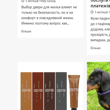
послуги
5 місяців тому назад
платежі
Выбор двери для жилья влияет не
5 місяців 
только на безопасность, но и на
комфорт в повседневной жизни.
Коли пацієн
Именно поэтому вопрос как...
до стаціона
додому, кл
Докладніше
Більше
прозорість 
про
Как
випадках, де
выбрать
Докла
Більше
входную
про
дверь
Переве
для
лежач
квартиры
хворих
и
у
частного
Києві:
дома
як
форму
вартіс
послуг
без
прихо
платеж