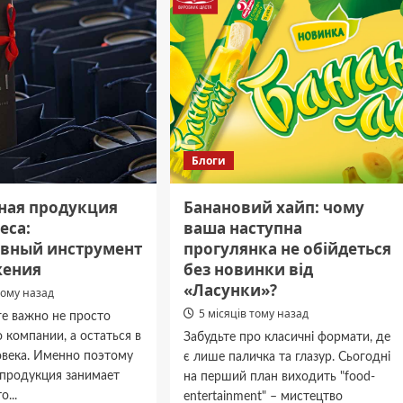
омиссов
Блоги
ная продукция
Банановий хайп: чому
еса:
ваша наступна
вный инструмент
прогулянка не обійдеться
жения
без новинки від
«Ласунки»?
тому назад
5 місяців тому назад
ге важно не просто
о компании, а остаться в
Забудьте про класичні формати, де
овека. Именно поэтому
є лише паличка та глазур. Сьогодні
 продукция занимает
на перший план виходить "food-
...
entertainment" – мистецтво