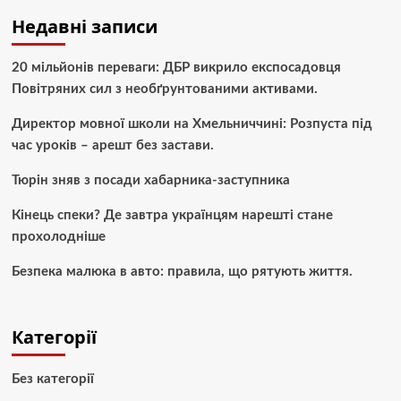
Недавні записи
20 мільйонів переваги: ДБР викрило експосадовця
Повітряних сил з необґрунтованими активами.
Директор мовної школи на Хмельниччині: Розпуста під
час уроків – арешт без застави.
Тюрін зняв з посади хабарника-заступника
Кінець спеки? Де завтра українцям нарешті стане
прохолодніше
Безпека малюка в авто: правила, що рятують життя.
Категорії
Без категорії