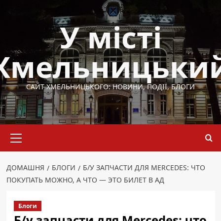
Перейти
до
У місті
вмісту
Хмельницьки
САЙТ ХМЕЛЬНИЦЬКОГО: НОВИНИ, ПОДІЇ, БЛОГИ
Основне
меню
ДОМАШНЯ
БЛОГИ
Б/У ЗАПЧАСТИ ДЛЯ MERCEDES: ЧТО
ПОКУПАТЬ МОЖНО, А ЧТО — ЭТО БИЛЕТ В АД
Блоги
Б/у запчасти для Mercedes: что