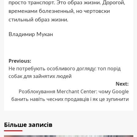
просто транспорт. Это образ жизни. Дорогой,
временами болезненный, но чертовски
стильный образ жизни.
Владимир Мукан
Post
Previous:
Не потребують особливого догляду: топ порід
navigation
собак для зайнятих людей
Next:
Розблокування Merchant Center: чому Google
банить навіть чесних продавців і як це зупинити
Більше записів