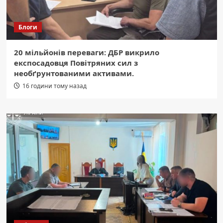
Блоги
20 мільйонів переваги: ДБР викрило
експосадовця Повітряних сил з
необґрунтованими активами.
16 години тому назад