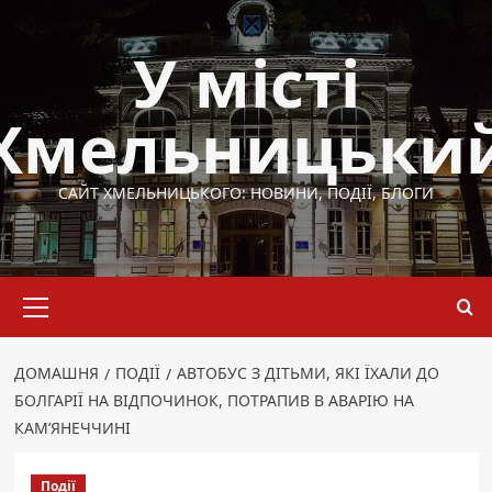
Перейти
до
У місті
вмісту
Хмельницьки
САЙТ ХМЕЛЬНИЦЬКОГО: НОВИНИ, ПОДІЇ, БЛОГИ
Основне
меню
ДОМАШНЯ
ПОДІЇ
АВТОБУС З ДІТЬМИ, ЯКІ ЇХАЛИ ДО
БОЛГАРІЇ НА ВІДПОЧИНОК, ПОТРАПИВ В АВАРІЮ НА
КАМ’ЯНЕЧЧИНІ
Події