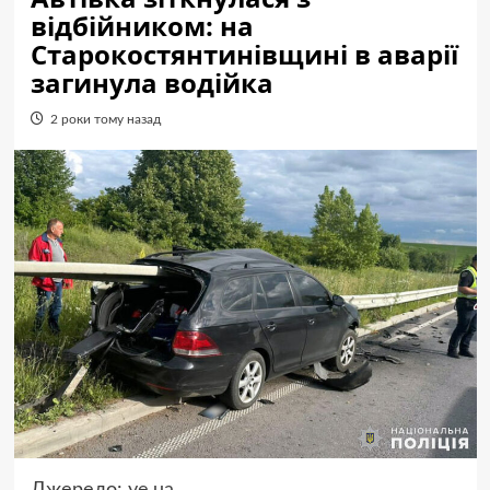
відбійником: на
Старокостянтинівщині в аварії
загинула водійка
2 роки тому назад
Джерело:
ye.ua