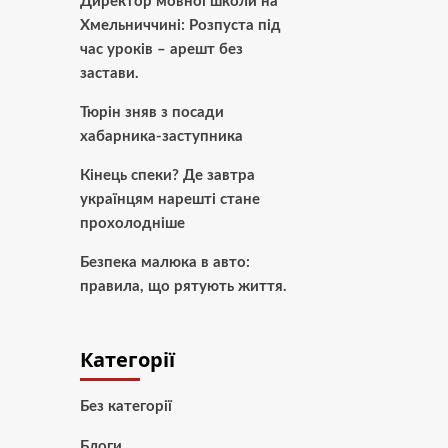
Директор мовної школи на
Хмельниччині: Розпуста під
час уроків – арешт без
застави.
Тюрін зняв з посади
хабарника-заступника
Кінець спеки? Де завтра
українцям нарешті стане
прохолодніше
Безпека малюка в авто:
правила, що рятують життя.
Категорії
Без категорії
Блоги