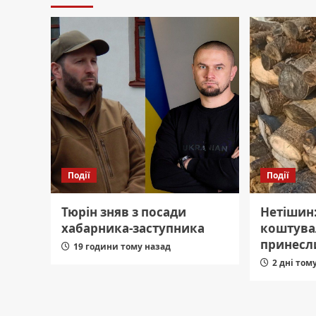
Події
Події
Тюрін зняв з посади
Нетішин
хабарника-заступника
коштувал
принесл
19 години тому назад
2 дні том