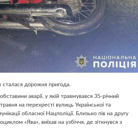
их сталася дорожня пригода.
ставини аварії, у якій травмувався 35-річний
равня на перехресті вулиць Української та
унікації обласної Нацполіції. Близько пів на другу
циклом «Ява», виїхав на узбіччя, де зіткнувся з