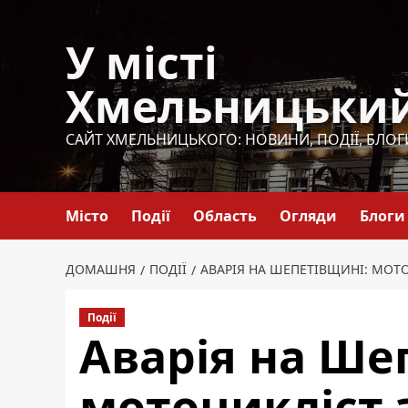
Перейти
до
У місті
вмісту
Хмельницьки
САЙТ ХМЕЛЬНИЦЬКОГО: НОВИНИ, ПОДІЇ, БЛОГ
Місто
Події
Область
Огляди
Блоги
ДОМАШНЯ
ПОДІЇ
АВАРІЯ НА ШЕПЕТІВЩИНІ: МОТ
Події
Аварія на Ше
мотоцикліст з