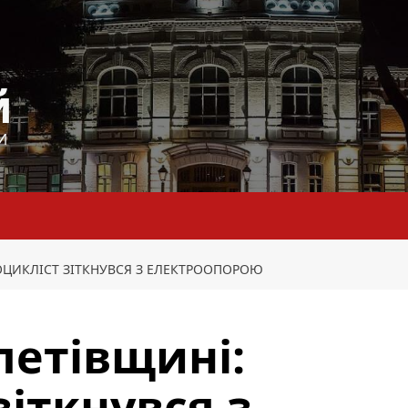
й
И
ОЦИКЛІСТ ЗІТКНУВСЯ З ЕЛЕКТРООПОРОЮ
петівщині:
іткнувся з