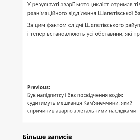
У результаті аварії мотоцикліст отримав т
реанімаційного відділення Шепетівської ба
За цим фактом слідчі Шепетівського райуп
і тепер встановлюють усі обставини, які пр
Post
Previous:
Був напідпитку і без посвідчення водія:
navigation
судитимуть мешканця Кам’янеччини, який
спричинив аварію з летальними наслідками
Більше записів