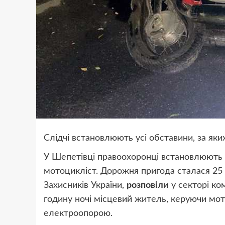
Слідчі встановлюють усі обставини, за як
У Шепетівці правоохоронці встановлюють об
мотоцикліст. Дорожня пригода сталася 25 т
Захисників України,
розповіли
у секторі ком
годину ночі місцевий житель, керуючи мото
електроопорою.