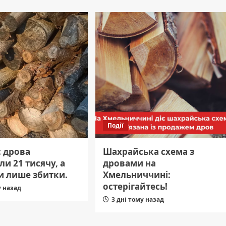
Події
: дрова
Шахрайська схема з
и 21 тисячу, а
дровами на
и лише збитки.
Хмельниччині:
остерігайтесь!
у назад
3 дні тому назад