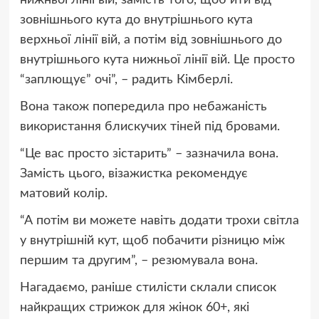
нижньої лінії вій, замість того, щоб йти від
зовнішнього кута до внутрішнього кута
верхньої лінії вій, а потім від зовнішнього до
внутрішнього кута нижньої лінії вій. Це просто
“заплющує” очі”, – радить Кімберлі.
Вона також попередила про небажаність
використання блискучих тіней під бровами.
“Це вас просто зістарить” – зазначила вона.
Замість цього, візажистка рекомендує
матовий колір.
“А потім ви можете навіть додати трохи світла
у внутрішній кут, щоб побачити різницю між
першим та другим”, – резюмувала вона.
Нагадаємо, раніше стилісти склали список
найкращих стрижок для жінок 60+, які