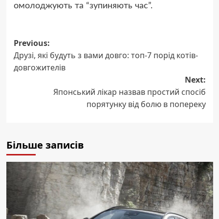
омолоджують та “зупиняють час”.
Post
Previous:
Друзі, які будуть з вами довго: топ-7 порід котів-
navigation
довгожителів
Next:
Японський лікар назвав простий спосіб
порятунку від болю в попереку
Більше записів