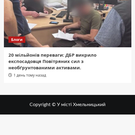
Блоги
20 мільйонів переваги: ДБР викрило
експосадовця Повітряних сил з
необґрунтованими активами.
1 день тому назад
Copyright © У місті Хмельницький