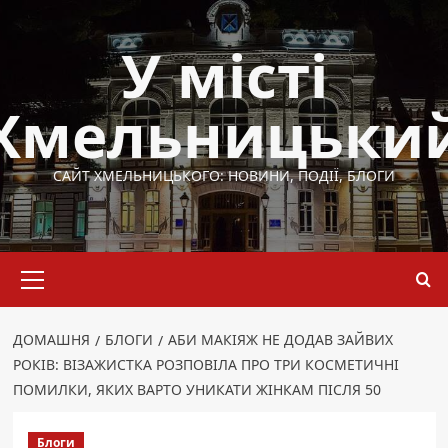
Перейти
до
У місті
вмісту
Хмельницьки
САЙТ ХМЕЛЬНИЦЬКОГО: НОВИНИ, ПОДІЇ, БЛОГИ
Основне
меню
ДОМАШНЯ
БЛОГИ
АБИ МАКІЯЖ НЕ ДОДАВ ЗАЙВИХ
РОКІВ: ВІЗАЖИСТКА РОЗПОВІЛА ПРО ТРИ КОСМЕТИЧНІ
ПОМИЛКИ, ЯКИХ ВАРТО УНИКАТИ ЖІНКАМ ПІСЛЯ 50
Блоги