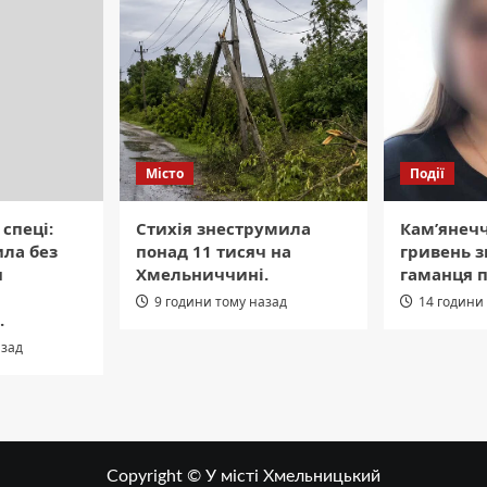
Місто
Події
 спеці:
Стихія знеструмила
Кам’янечч
ла без
понад 11 тисяч на
гривень з
ч
Хмельниччині.
гаманця п
9 години тому назад
14 години
.
азад
Copyright © У місті Хмельницький