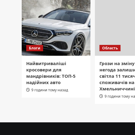
Блоги
Область
Найвитриваліші
Грози на зміну
кросовери для
негода залиши
мандрівників: ТОП-5
світла 11 тися
надійних авто
споживачів на
Хмельниччині
9 години тому назад
9 години тому н