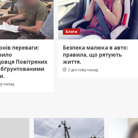
Блоги
онів переваги:
Безпека малюка в авто:
рило
правила, що рятують
довця Повітряних
життя.
еобґрунтованими
2 дні тому назад
и.
му назад