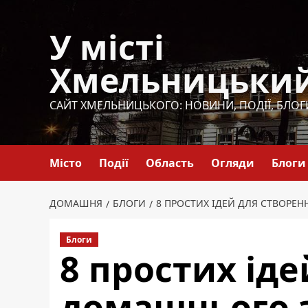
Перейти
до
У місті
вмісту
Хмельницьки
САЙТ ХМЕЛЬНИЦЬКОГО: НОВИНИ, ПОДІЇ, БЛОГ
Місто
Події
Область
Огляди
Блоги
ДОМАШНЯ
БЛОГИ
8 ПРОСТИХ ІДЕЙ ДЛЯ СТВОР
Блоги
8 простих ід
домашнього 