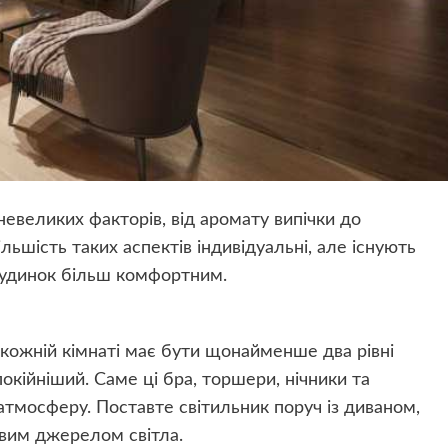
невеликих факторів, від аромату випічки до
ільшість таких аспектів індивідуальні, але існують
будинок більш комфортним.
у кожній кімнаті має бути щонайменше два рівні
окійніший. Саме ці бра, торшери, нічники та
атмосферу. Поставте світильник поруч із диваном,
авим джерелом світла.