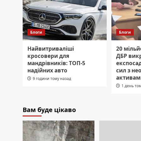
Блоги
Блоги
Найвитриваліші
20 мільй
кросовери для
ДБР вик
мандрівників: ТОП-5
експоса
надійних авто
сил з н
активам
9 години тому назад
1 день то
Вам буде цікаво