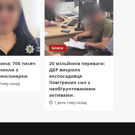
Блоги
ина: 700 тисяч
20 мільйонів переваги:
никли з
ДБР викрило
енсіонерки.
експосадовця
Повітряних сил з
 тому назад
необґрунтованими
активами.
1 день тому назад