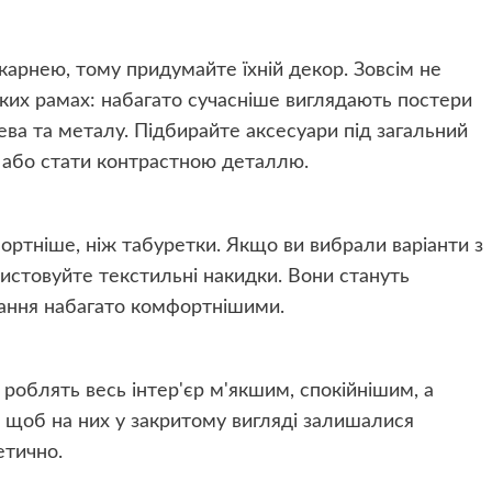
лікарнею, тому придумайте їхній декор. Зовсім не
жких рамах: набагато сучасніше виглядають постери
рева та металу. Підбирайте аксесуари під загальний
 або стати контрастною деталлю.
ортніше, ніж табуретки. Якщо ви вибрали варіанти з
истовуйте текстильні накидки. Вони стануть
вання набагато комфортнішими.
 роблять весь інтер'єр м'якшим, спокійнішим, а
, щоб на них у закритому вигляді залишалися
етично.