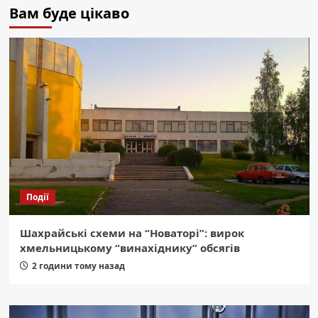
Вам буде цікаво
Події
Шахрайські схеми на “Новаторі”: вирок
хмельницькому “винахіднику” обсягів
2 години тому назад