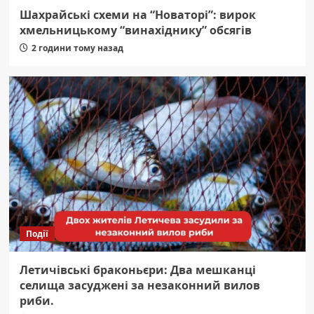
Шахрайські схеми на “Новаторі”: вирок
хмельницькому “винахіднику” обсягів
2 години тому назад
Події
Летичівські браконьєри: Два мешканці
селища засуджені за незаконний вилов
риби.