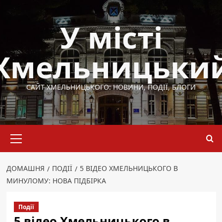
Перейти
до
У місті
вмісту
Хмельницьки
САЙТ ХМЕЛЬНИЦЬКОГО: НОВИНИ, ПОДІЇ, БЛОГИ
Основне
меню
ДОМАШНЯ
ПОДІЇ
5 ВІДЕО ХМЕЛЬНИЦЬКОГО В
МИНУЛОМУ: НОВА ПІДБІРКА
Події
5 відео Хмельницького в