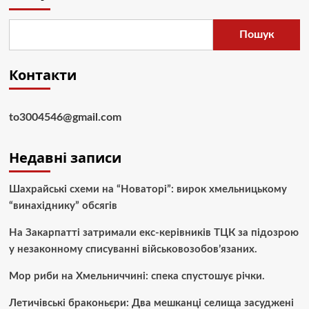
Пошук
Контакти
to3004546@gmail.com
Недавні записи
Шахрайські схеми на “Новаторі”: вирок хмельницькому
“винахіднику” обсягів
На Закарпатті затримали екс-керівників ТЦК за підозрою
у незаконному списуванні військовозобов’язаних.
Мор риби на Хмельниччині: спека спустошує річки.
Летичівські браконьєри: Два мешканці селища засуджені