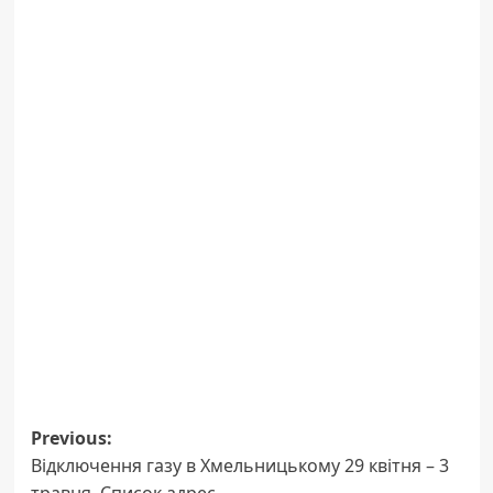
Post
Previous:
Відключення газу в Хмельницькому 29 квітня – 3
navigation
травня. Список адрес