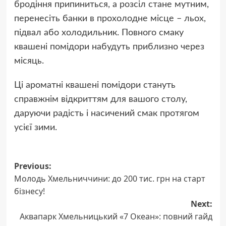
бродіння припиниться, а розсіл стане мутним,
перенесіть банки в прохолодне місце – льох,
підвал або холодильник. Повного смаку
квашені помідори набудуть приблизно через
місяць.
Ці ароматні квашені помідори стануть
справжнім відкриттям для вашого столу,
даруючи радість і насичений смак протягом
усієї зими.
Post
Previous:
Молодь Хмельниччини: до 200 тис. грн на старт
navigation
бізнесу!
Next:
Аквапарк Хмельницький «7 Океан»: повний гайд