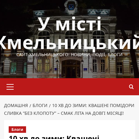
Перейти
до
У місті
вмісту
Хмельницьки
САЙТ ХМЕЛЬНИЦЬКОГО: НОВИНИ, ПОДІЇ, БЛОГИ
Основне
меню
ДОМАШНЯ
БЛОГИ
10 ХВ ДО ЗИМИ: КВАШЕНІ ПОМІДОРИ
СЛИВКА “БЕЗ КЛОПОТУ” – СМАК ЛІТА НА ДОВГІ МІСЯЦІ!
Блоги
10 хв до зими: Квашені