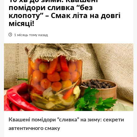
помідори сливка “без
клопоту” – Смак літа на довгі
місяці!
1 місяць тому назад
Квашені помідори “сливка” на зиму: секрети
автентичного смаку