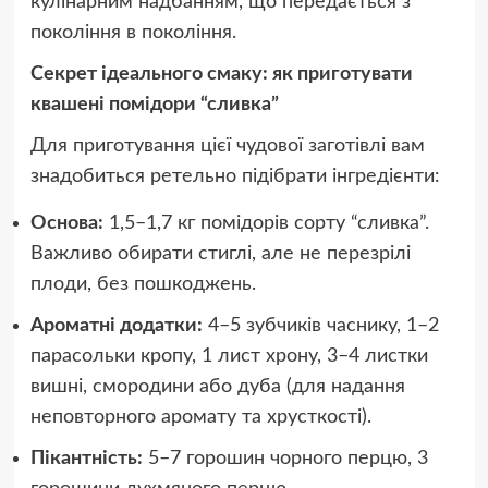
кулінарним надбанням, що передається з
покоління в покоління.
Секрет ідеального смаку: як приготувати
квашені помідори “сливка”
Для приготування цієї чудової заготівлі вам
знадобиться ретельно підібрати інгредієнти:
Основа:
1,5–1,7 кг помідорів сорту “сливка”.
Важливо обирати стиглі, але не перезрілі
плоди, без пошкоджень.
Ароматні додатки:
4–5 зубчиків часнику, 1–2
парасольки кропу, 1 лист хрону, 3–4 листки
вишні, смородини або дуба (для надання
неповторного аромату та хрусткості).
Пікантність:
5–7 горошин чорного перцю, 3